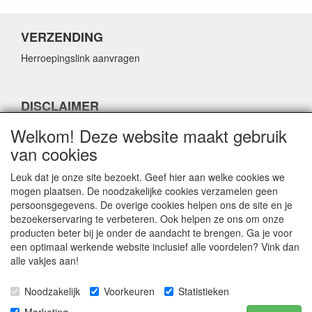
VERZENDING
Herroepingslink aanvragen
DISCLAIMER
Herroepingslink aanvragen
Welkom! Deze website maakt gebruik
van cookies
Leuk dat je onze site bezoekt. Geef hier aan welke cookies we
mogen plaatsen. De noodzakelijke cookies verzamelen geen
persoonsgegevens. De overige cookies helpen ons de site en je
CONTACTGEGEVENS
bezoekerservaring te verbeteren. Ook helpen ze ons om onze
producten beter bij je onder de aandacht te brengen. Ga je voor
Fabulous Sales
een optimaal werkende website inclusief alle voordelen? Vink dan
Grotestraat 69C
alle vakjes aan!
5141 JN Waalwijk
Noodzakelijk
Voorkeuren
Statistieken
E-mail:
info@fabuloussales.nl
Telefoon:
0416 - 33 14 13