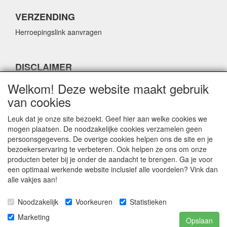
VERZENDING
Herroepingslink aanvragen
DISCLAIMER
Herroepingslink aanvragen
Welkom! Deze website maakt gebruik
van cookies
Leuk dat je onze site bezoekt. Geef hier aan welke cookies we
mogen plaatsen. De noodzakelijke cookies verzamelen geen
persoonsgegevens. De overige cookies helpen ons de site en je
CONTACTGEGEVENS
bezoekerservaring te verbeteren. Ook helpen ze ons om onze
producten beter bij je onder de aandacht te brengen. Ga je voor
Fabulous Sales
een optimaal werkende website inclusief alle voordelen? Vink dan
Grotestraat 69C
alle vakjes aan!
5141 JN Waalwijk
Noodzakelijk
Voorkeuren
Statistieken
E-mail:
info@fabuloussales.nl
Telefoon:
0416 - 33 14 13
Marketing
Opslaan