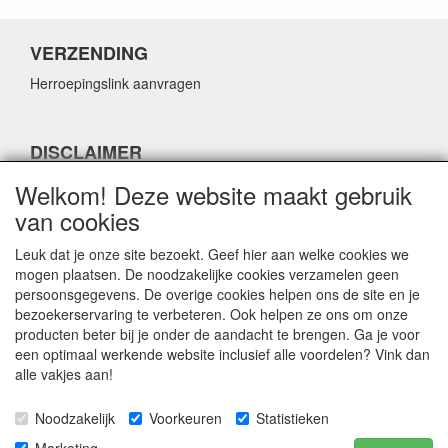
VERZENDING
Herroepingslink aanvragen
DISCLAIMER
Herroepingslink aanvragen
Welkom! Deze website maakt gebruik
van cookies
Leuk dat je onze site bezoekt. Geef hier aan welke cookies we
mogen plaatsen. De noodzakelijke cookies verzamelen geen
persoonsgegevens. De overige cookies helpen ons de site en je
CONTACTGEGEVENS
bezoekerservaring te verbeteren. Ook helpen ze ons om onze
producten beter bij je onder de aandacht te brengen. Ga je voor
Fabulous Sales
een optimaal werkende website inclusief alle voordelen? Vink dan
Grotestraat 69C
alle vakjes aan!
5141 JN Waalwijk
Noodzakelijk
Voorkeuren
Statistieken
E-mail:
info@fabuloussales.nl
Telefoon:
0416 - 33 14 13