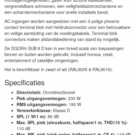
vergrendelbare schroeven, een veiligheidsslotmechanisme en
een scharniermechanisme voor snelle installatie bevat.
AC-ingangen worden aangesloten met een 3-polige phoenix
contact terminal blok met hefdrukconnector voor een betrouwbare
en veilige aansluiting van de voedingskabels. Terminal blok
connectors maken afstandsbediening van stand-by mogelijk.
De DQOR® SUB 8 D kan in een breed scala van toepassingen
binnen en buiten worden gebruikt, inclusief horeca, retail,
entertainment of zakelijke omgevingen.
Het is beschikbaar in zwart of wit (RAL9005 & RAL9016).
Specificaties
Directiviteit:
Omnidirectioneel
Piek uitgangsvermogen:
230 W
RMS uitgangsvermogen:
190 W
Versterkerklasse:
Klasse D
SPL (1 W/1 m):
86 dB
Max. SPL piek (sinusburst, halfspace/1 m, THD≤10 %):
110 dB
Max. SPL piek (pink noise, halfspace/1 m, CF 4):
119 dB