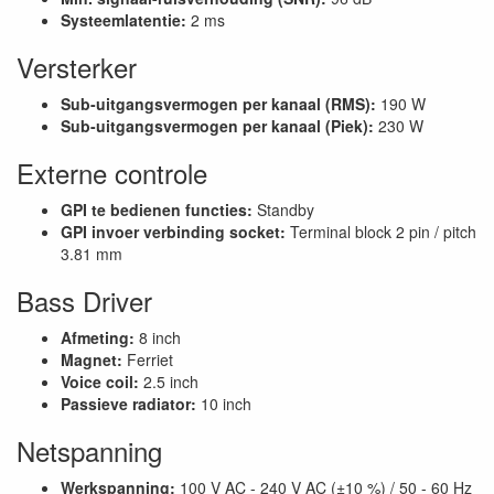
Systeemlatentie:
2 ms
Versterker
Sub-uitgangsvermogen per kanaal (RMS):
190 W
Sub-uitgangsvermogen per kanaal (Piek):
230 W
Externe controle
GPI te bedienen functies:
Standby
GPI invoer verbinding socket:
Terminal block 2 pin / pitch
3.81 mm
Bass Driver
Afmeting:
8 inch
Magnet:
Ferriet
Voice coil:
2.5 inch
Passieve radiator:
10 inch
Netspanning
Werkspanning:
100 V AC - 240 V AC (±10 %) / 50 - 60 Hz