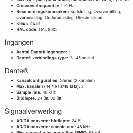
Crossoverfrequentie:
110 Hz
Beschermingskenmerken:
Kortsluiting, Oververhitting,
Overbelasting, Onderbelasting, Directe stroom
Kleur:
Zwart
RAL code:
RAL 9005
Ingangen
Aantal Dante® ingangen:
1
Dante® verbindings type:
RJ-45 socket
Dante®
Kanaalconfiguraties:
Stereo (2 kanalen)
Max. kanalen (44,1 kHz/48 kHz):
2
Sample rate:
48 kHz
Bitdiepte:
24 Bit, 32 Bit
Signaalverwerking
AD/DA converter bitdiepte:
24 Bit
AD/DA converter sample rate:
48 kHz
Min. signaal-ruisverhouding (SNR):
96 dB