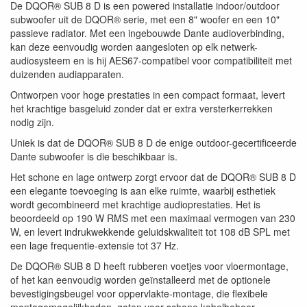
De DQOR® SUB 8 D is een powered installatie indoor/outdoor
subwoofer uit de DQOR® serie, met een 8" woofer en een 10"
passieve radiator. Met een ingebouwde Dante audioverbinding,
kan deze eenvoudig worden aangesloten op elk netwerk-
audiosysteem en is hij AES67-compatibel voor compatibiliteit met
duizenden audiapparaten.
Ontworpen voor hoge prestaties in een compact formaat, levert
het krachtige basgeluid zonder dat er extra versterkerrekken
nodig zijn.
Uniek is dat de DQOR® SUB 8 D de enige outdoor-gecertificeerde
Dante subwoofer is die beschikbaar is.
Het schone en lage ontwerp zorgt ervoor dat de DQOR® SUB 8 D
een elegante toevoeging is aan elke ruimte, waarbij esthetiek
wordt gecombineerd met krachtige audioprestaties. Het is
beoordeeld op 190 W RMS met een maximaal vermogen van 230
W, en levert indrukwekkende geluidskwaliteit tot 108 dB SPL met
een lage frequentie-extensie tot 37 Hz.
De DQOR® SUB 8 D heeft rubberen voetjes voor vloermontage,
of het kan eenvoudig worden geïnstalleerd met de optionele
bevestigingsbeugel voor oppervlakte-montage, die flexibele
montagemogelijkheden, gaten voor schone kabelbeheer,