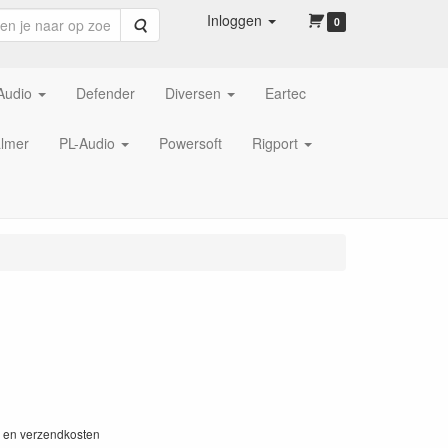
Inloggen
Zoeken
0
Audio
Defender
Diversen
Eartec
lmer
PL-Audio
Powersoft
Rigport
W en verzendkosten