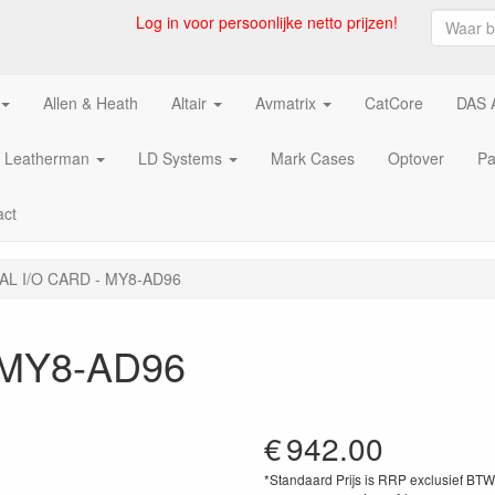
Log in voor persoonlijke netto prijzen!
Allen & Heath
Altair
Avmatrix
CatCore
DAS 
Leatherman
LD Systems
Mark Cases
Optover
Pa
act
AL I/O CARD - MY8-AD96
 MY8-AD96
€
942.00
*Standaard Prijs is RRP exclusief BT