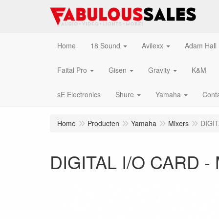
Home
18 Sound
Avilexx
Adam Hall
Faital Pro
Gisen
Gravity
K&M
sE Electronics
Shure
Yamaha
Cont
Home
Producten
Yamaha
Mixers
DIGIT
DIGITAL I/O CARD -